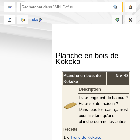
plus
Planche en bois de
Kokoko
Aller
Aller
Planche en bois de
Niv. 42
à
à
Kokoko
la
la
Description
navigation
recherche
Futur fragment de bateau ?
Futur sol de maison ?
Dans tous les cas, ça n'est
pour l'instant qu'une
planche comme les autres.
Recette
1 x
Tronc de Kokoko
.