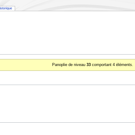
istorique
Panoplie de niveau
33
comportant 4 éléments.