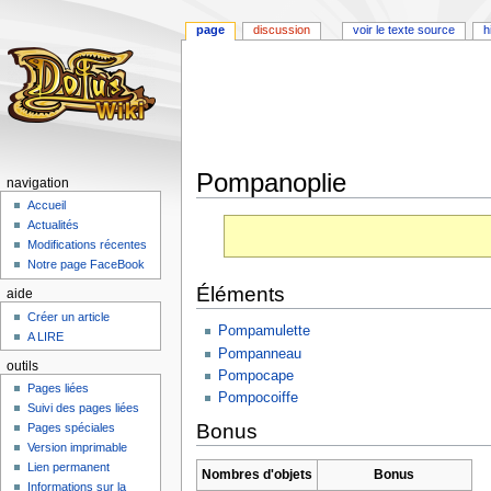
page
discussion
voir le texte source
h
Pompanoplie
navigation
Accueil
Aller
Aller
Actualités
à
à
Modifications récentes
la
la
Notre page FaceBook
navigation
recherche
Éléments
aide
Créer un article
Pompamulette
A LIRE
Pompanneau
outils
Pompocape
Pages liées
Pompocoiffe
Suivi des pages liées
Bonus
Pages spéciales
Version imprimable
Lien permanent
Nombres d'objets
Bonus
Informations sur la