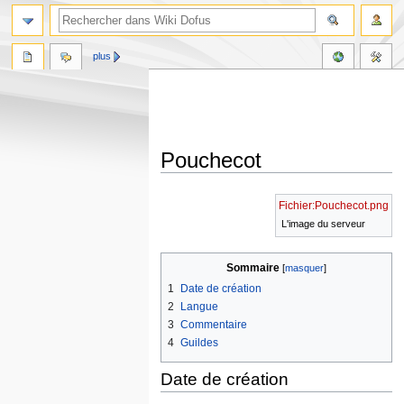
plus
Pouchecot
Aller
Aller
Fichier:Pouchecot.png
à
à
L'image du serveur
la
la
navigation
recherche
Sommaire
1
Date de création
2
Langue
3
Commentaire
4
Guildes
Date de création