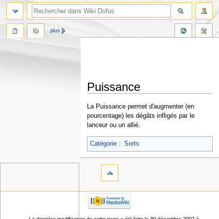
plus
Puissance
Aller
Aller
La Puissance permet d'augmenter (en
à
à
pourcentage) les dégâts infligés par le
la
la
lanceur ou un allié.
navigation
recherche
Catégorie
:
Sorts