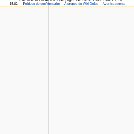
La dernière modification de cette page a été faite le 30 décembre 2007 à
15:02.
Politique de confidentialité
À propos de Wiki Dofus
Avertissements