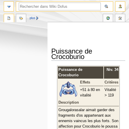
plus
Puissance de
Crocoburio
Aller
Aller
Puissance de
Niv. 34
à
à
Crocoburio
la
la
Effets
Critères
navigation
recherche
+51 à 80 en
Vitalité
vitalité
> 119
Description
Grougalorasalar aimait garder des
fragments d'os appartenant aux
ennemis vaincus les plus forts. Son
affection pour Crocoburio le poussa