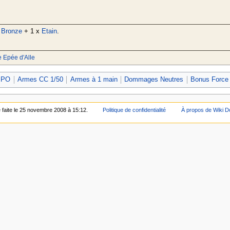
x
Bronze
+ 1 x
Etain
.
 Epée d'Alle
 PO
Armes CC 1/50
Armes à 1 main
Dommages Neutres
Bonus Force
é faite le 25 novembre 2008 à 15:12.
Politique de confidentialité
À propos de Wiki D