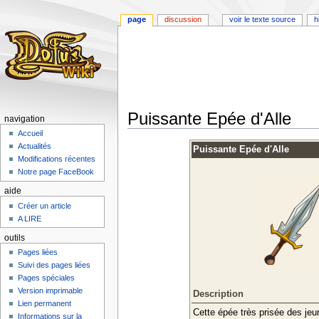
page
discussion
voir le texte source
h
Puissante Epée d'Alle
navigation
Accueil
Aller
Aller
Actualités
Puissante Epée d'Alle
à
à
Modifications récentes
la
la
Notre page FaceBook
navigation
recherche
aide
Créer un article
A LIRE
outils
Pages liées
Suivi des pages liées
Pages spéciales
Version imprimable
Description
Lien permanent
Cette épée très prisée des jeun
Informations sur la