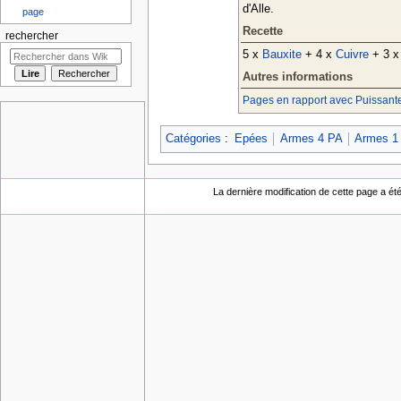
d'Alle.
page
Recette
rechercher
5 x
Bauxite
+ 4 x
Cuivre
+ 3 
Autres informations
Pages en rapport avec Puissante
Catégories
:
Epées
Armes 4 PA
Armes 1
La dernière modification de cette page a ét