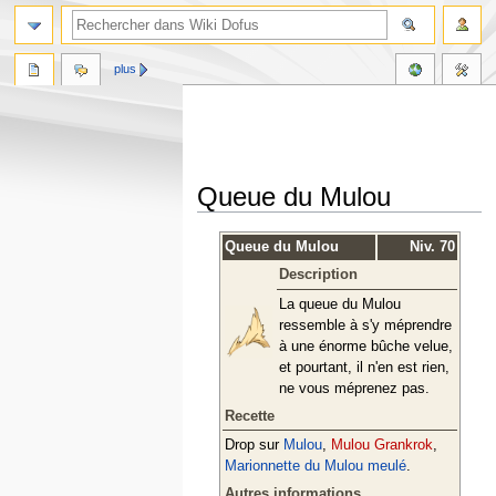
plus
Queue du Mulou
Aller
Aller
Queue du Mulou
Niv. 70
à
à
Description
la
la
navigation
recherche
La queue du Mulou
ressemble à s'y méprendre
à une énorme bûche velue,
et pourtant, il n'en est rien,
ne vous méprenez pas.
Recette
Drop sur
Mulou
,
Mulou Grankrok
,
Marionnette du Mulou meulé
.
Autres informations