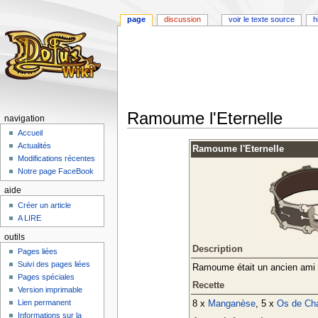
page
discussion
voir le texte source
h
Ramoume l'Eternelle
navigation
Accueil
Aller
Aller
Actualités
Ramoume l'Eternelle
à
à
Modifications récentes
la
la
Notre page FaceBook
navigation
recherche
aide
Créer un article
A LIRE
outils
Description
Pages liées
Suivi des pages liées
Ramoume était un ancien ami d
Pages spéciales
Recette
Version imprimable
Lien permanent
8 x
Manganèse
, 5 x
Os de Cha
Informations sur la