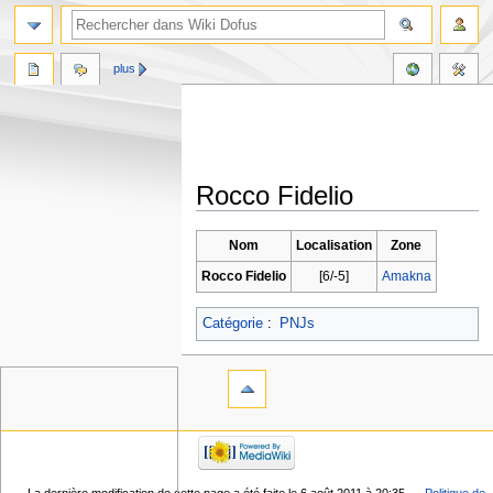
plus
Rocco Fidelio
Aller
Aller
Nom
Localisation
Zone
à
à
Rocco Fidelio
[6/-5]
Amakna
la
la
navigation
recherche
Catégorie
:
PNJs