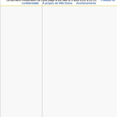
La dernière modification de cette page a été faite le 6 août 2011 à 20:35.
Politique de
confidentialité
À propos de Wiki Dofus
Avertissements