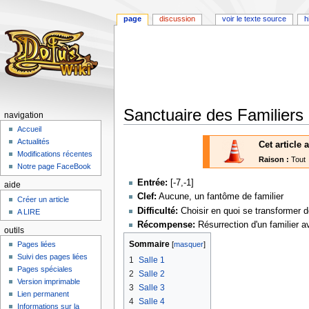
page
discussion
voir le texte source
h
Sanctuaire des Familiers
navigation
Accueil
Aller
Aller
Actualités
Cet article
à
à
Modifications récentes
Raison :
Tout
la
la
Notre page FaceBook
navigation
recherche
Entrée:
[-7,-1]
aide
Clef:
Aucune, un fantôme de familier
Créer un article
Difficulté:
Choisir en quoi se transformer d
A LIRE
Récompense:
Résurrection d'un familier a
outils
Sommaire
Pages liées
Suivi des pages liées
1
Salle 1
Pages spéciales
2
Salle 2
Version imprimable
3
Salle 3
Lien permanent
4
Salle 4
Informations sur la