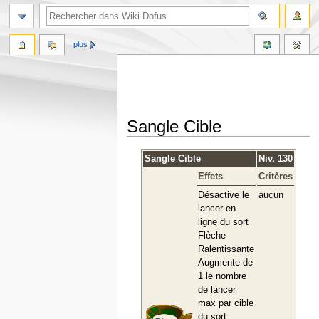
plus
Sangle Cible
Aller
Aller
Sangle Cible
Niv. 130
à
à
Effets
Critères
la
la
navigation
recherche
Désactive le
aucun
lancer en
ligne du sort
Flèche
Ralentissante
Augmente de
1 le nombre
de lancer
max par cible
du sort