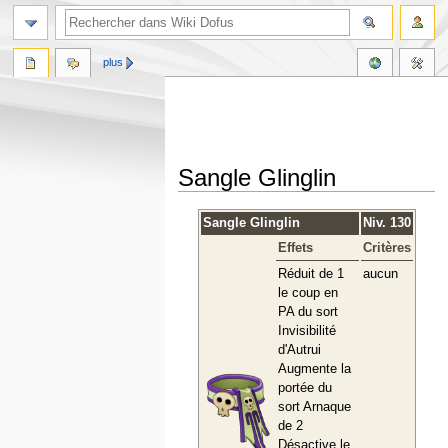
plus
Sangle Glinglin
Aller
Aller
Sangle Glinglin
Niv. 130
à
à
Effets
Critères
la
la
navigation
recherche
Réduit de 1
aucun
le coup en
PA du sort
Invisibilité
d'Autrui
Augmente la
portée du
sort Arnaque
de 2
Désactive le