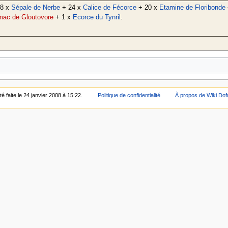
8 x
Sépale de Nerbe
+ 24 x
Calice de Fécorce
+ 20 x
Etamine de Floribonde
mac de Gloutovore
+ 1 x
Ecorce du Tynril
.
é faite le 24 janvier 2008 à 15:22.
Politique de confidentialité
À propos de Wiki Do