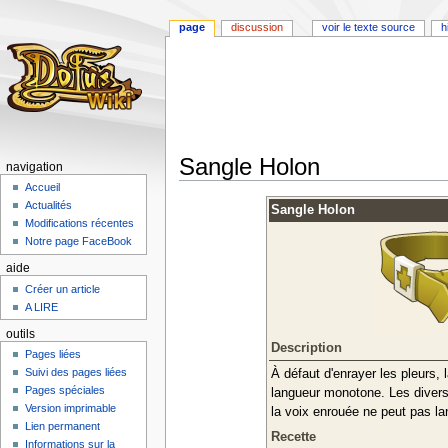
page
discussion
voir le texte source
h
Sangle Holon
navigation
Accueil
Aller
Aller
Actualités
Sangle Holon
à
à
Modifications récentes
la
la
Notre page FaceBook
navigation
recherche
aide
Créer un article
A LIRE
outils
Description
Pages liées
Suivi des pages liées
À défaut d'enrayer les pleurs, 
Pages spéciales
langueur monotone. Les diverse
Version imprimable
la voix enrouée ne peut pas lan
Lien permanent
Recette
Informations sur la