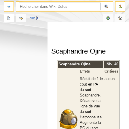
plus
Scaphandre Ojine
Aller
Aller
Scaphandre Ojine
Niv. 40
à
à
Effets
Critères
la
la
navigation
recherche
Réduit de 1 le
aucun
coût en PA
du sort
Scaphandre.
Désactive la
ligne de vue
du sort
Harponneuse.
Augmente la
PO du sort