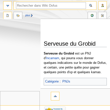
plus
Serveuse du Grobid
Aller
Aller
Serveuse du Grobid
est un PNJ
à
à
d'
Incarnam
, qui pourra vous donner
la
la
quelques indications sur le monde de Dofus,
navigation
recherche
et certain, une petite quête pour gagner
quelques points d'xp et quelques kamas.
Catégorie
:
PNJs