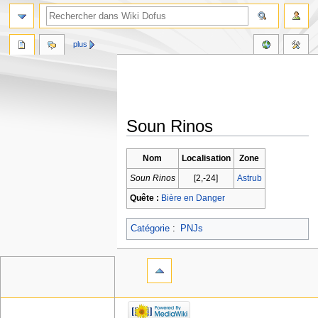
plus
Soun Rinos
Aller
Aller
Nom
Localisation
Zone
à
à
Soun Rinos
[2,-24]
Astrub
la
la
navigation
recherche
Quête :
Bière en Danger
Catégorie
:
PNJs