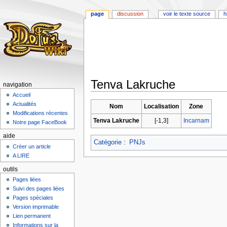
page
discussion
voir le texte source
h
Tenva Lakruche
navigation
Accueil
Aller
Aller
Actualités
Nom
Localisation
Zone
à
à
Modifications récentes
Tenva Lakruche
[-1,3]
Incarnam
la
la
Notre page FaceBook
navigation
recherche
aide
Catégorie
:
PNJs
Créer un article
A LIRE
outils
Pages liées
Suivi des pages liées
Pages spéciales
Version imprimable
Lien permanent
Informations sur la