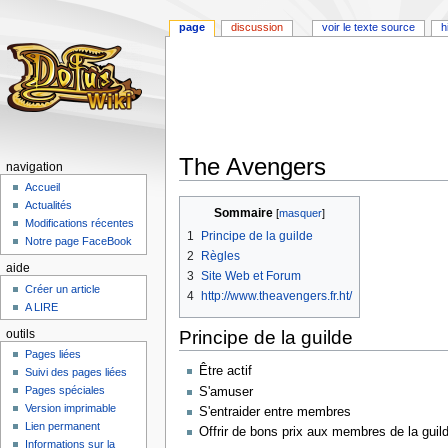
page
discussion
voir le texte source
h
The Avengers
navigation
Accueil
Aller
Aller
Actualités
Sommaire
à
à
Modifications récentes
1
Principe de la guilde
la
la
Notre page FaceBook
2
Règles
navigation
recherche
aide
3
Site Web et Forum
Créer un article
4
http://www.theavengers.fr.ht/
A LIRE
Principe de la guilde
outils
Pages liées
Être actif
Suivi des pages liées
Pages spéciales
S'amuser
Version imprimable
S'entraider entre membres
Lien permanent
Offrir de bons prix aux membres de la guil
Informations sur la