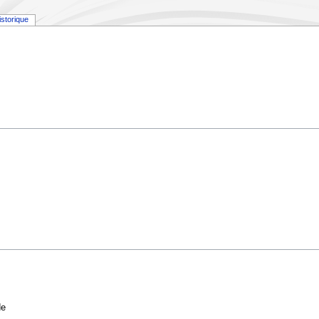
istorique
de