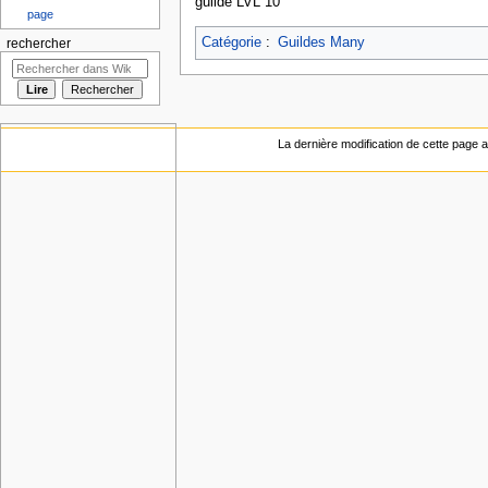
guilde LVL 10
page
Catégorie
:
Guildes Many
rechercher
La dernière modification de cette page a 