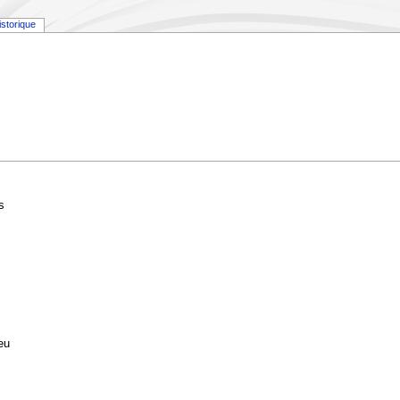
istorique
s
eu