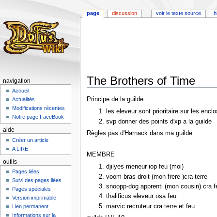
page
discussion
voir le texte source
h
The Brothers of Time
navigation
Accueil
Aller
Aller
Principe de la guilde
Actualités
à
à
Modifications récentes
les eleveur sont prioritaire sur les enclo
la
la
Notre page FaceBook
svp donner des points d'xp a la guilde
navigation
recherche
aide
Règles pas d'Harnack dans ma guilde
Créer un article
A LIRE
MEMBRE
outils
djilyes meneur iop feu (moi)
Pages liées
voom bras droit (mon frere )cra terre
Suivi des pages liées
snoopp-dog apprenti (mon cousin) cra f
Pages spéciales
thalificus eleveur osa feu
Version imprimable
marvic recruteur cra terre et feu
Lien permanent
Informations sur la