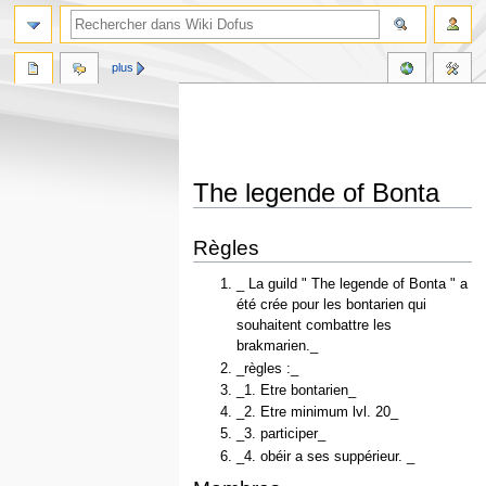
plus
The legende of Bonta
Aller
Aller
Règles
à
à
la
la
_ La guild " The legende of Bonta " a
navigation
recherche
été crée pour les bontarien qui
souhaitent combattre les
brakmarien._
_règles :_
_1. Etre bontarien_
_2. Etre minimum lvl. 20_
_3. participer_
_4. obéir a ses suppérieur. _