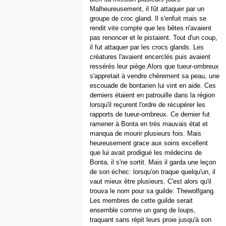
Malheureusement, il fût attaquer par un
groupe de croc gland. Il s'enfuit mais se
rendit vite compte que les bêtes n'avaient
pas renoncer et le pistaient. Tout d'un coup,
il fut attaquer par les crocs glands. Les
créatures l'avaient encerclés puis avaient
ressérés leur piège.Alors que tueur-ombreux
s'appretait à vendre chèrement sa peau, une
escouade de bontarien lui vint en aide. Ces
derniers étaient en patrouille dans la région
lorsqu'il reçurent l'ordre de récupérer les
rapports de tueur-ombreux. Ce dernier fut
ramener à Bonta en très mauvais état et
manqua de mourir plusieurs fois. Mais
heureusement grace aux soins excellent
que lui avait prodigué les médecins de
Bonta, il s'ne sortit. Mais il garda une leçon
de son échec: lorsqu'on traque quelqu'un, il
vaut mieux être plusieurs. C'est alors qu'il
trouva le nom pour sa guilde: Thewolfgang.
Les membres de cette guilde serait
ensemble comme un gang de loups,
traquant sans répit leurs proie jusqu'à son