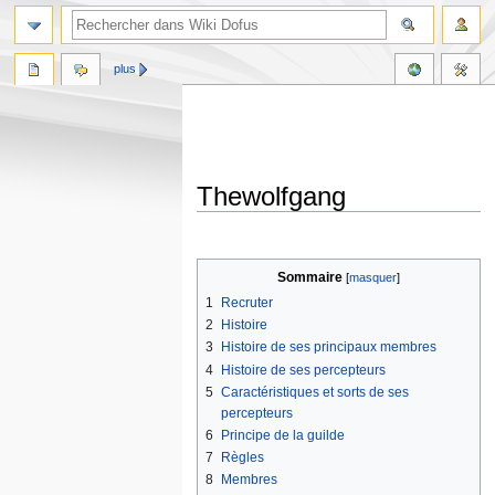
plus
Thewolfgang
Aller
Aller
à
à
Sommaire
la
la
1
Recruter
navigation
recherche
2
Histoire
3
Histoire de ses principaux membres
4
Histoire de ses percepteurs
5
Caractéristiques et sorts de ses
percepteurs
6
Principe de la guilde
7
Règles
8
Membres