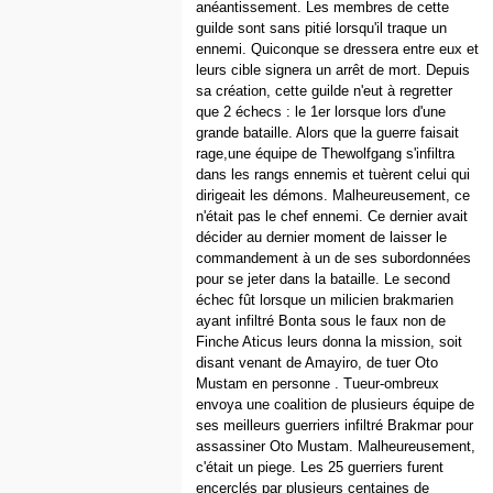
anéantissement. Les membres de cette
guilde sont sans pitié lorsqu'il traque un
ennemi. Quiconque se dressera entre eux et
leurs cible signera un arrêt de mort. Depuis
sa création, cette guilde n'eut à regretter
que 2 échecs : le 1er lorsque lors d'une
grande bataille. Alors que la guerre faisait
rage,une équipe de Thewolfgang s'infiltra
dans les rangs ennemis et tuèrent celui qui
dirigeait les démons. Malheureusement, ce
n'était pas le chef ennemi. Ce dernier avait
décider au dernier moment de laisser le
commandement à un de ses subordonnées
pour se jeter dans la bataille. Le second
échec fût lorsque un milicien brakmarien
ayant infiltré Bonta sous le faux non de
Finche Aticus leurs donna la mission, soit
disant venant de Amayiro, de tuer Oto
Mustam en personne . Tueur-ombreux
envoya une coalition de plusieurs équipe de
ses meilleurs guerriers infiltré Brakmar pour
assassiner Oto Mustam. Malheureusement,
c'était un piege. Les 25 guerriers furent
encerclés par plusieurs centaines de