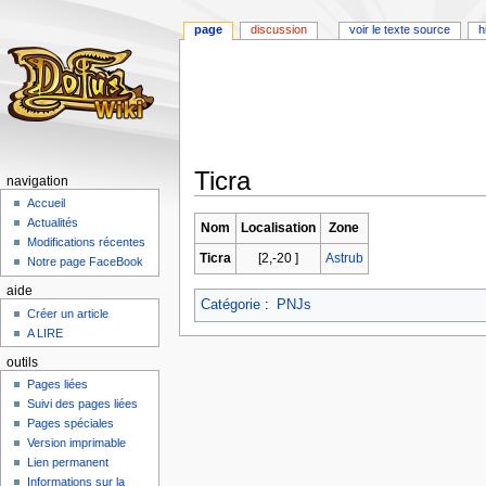
page
discussion
voir le texte source
h
Ticra
navigation
Accueil
Aller
Aller
Actualités
Nom
Localisation
Zone
à
à
Modifications récentes
Ticra
[2,-20 ]
Astrub
la
la
Notre page FaceBook
navigation
recherche
aide
Catégorie
:
PNJs
Créer un article
A LIRE
outils
Pages liées
Suivi des pages liées
Pages spéciales
Version imprimable
Lien permanent
Informations sur la