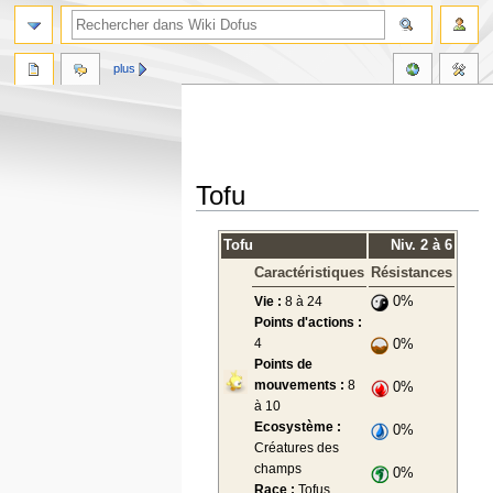
plus
Tofu
Aller
Aller
Tofu
Niv. 2 à 6
à
à
Caractéristiques
Résistances
la
la
navigation
recherche
Vie :
8 à 24
0%
Points d'actions :
4
0%
Points de
mouvements :
8
0%
à 10
Ecosystème :
0%
Créatures des
champs
0%
Race :
Tofus