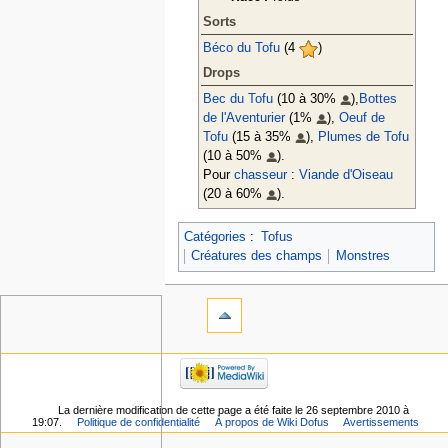
Sorts
Béco du Tofu
(4
)
Drops
Bec du Tofu
(10 à 30%
),
Bottes
de l'Aventurier
(1%
),
Oeuf de
Tofu
(15 à 35%
),
Plumes de Tofu
(10 à 50%
).
Pour
chasseur
:
Viande d'Oiseau
(20 à 60%
).
Catégories
:
Tofus
Créatures des champs
Monstres
La dernière modification de cette page a été faite le 26 septembre 2010 à
19:07.
Politique de confidentialité
À propos de Wiki Dofus
Avertissements