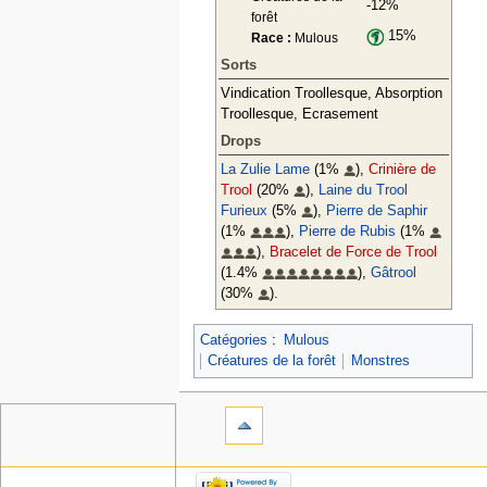
-12%
forêt
15%
Race :
Mulous
Sorts
Vindication Troollesque, Absorption
Troollesque, Ecrasement
Drops
La Zulie Lame
(1%
),
Crinière de
Trool
(20%
),
Laine du Trool
Furieux
(5%
),
Pierre de Saphir
(1%
),
Pierre de Rubis
(1%
),
Bracelet de Force de Trool
(1.4%
),
Gâtrool
(30%
).
Catégories
:
Mulous
Créatures de la forêt
Monstres