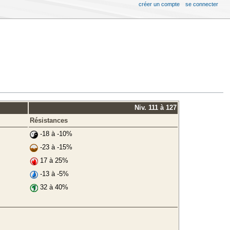
créer un compte
se connecter
Niv. 111 à 127
Résistances
-18 à -10%
-23 à -15%
17 à 25%
-13 à -5%
32 à 40%