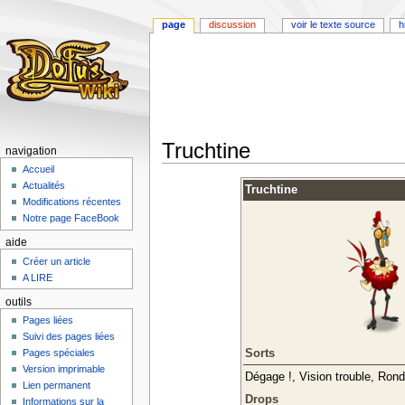
page
discussion
voir le texte source
h
Truchtine
navigation
Accueil
Aller
Aller
Actualités
Truchtine
à
à
Modifications récentes
la
la
Notre page FaceBook
navigation
recherche
aide
Créer un article
A LIRE
outils
Pages liées
Suivi des pages liées
Sorts
Pages spéciales
Version imprimable
Dégage !, Vision trouble, Rond
Lien permanent
Drops
Informations sur la