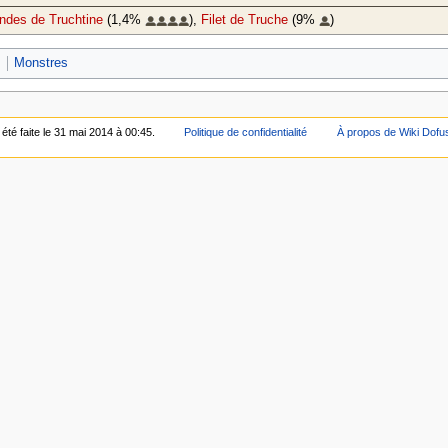
ndes de Truchtine
(1,4%
),
Filet de Truche
(9%
)
s
Monstres
été faite le 31 mai 2014 à 00:45.
Politique de confidentialité
À propos de Wiki Dofu