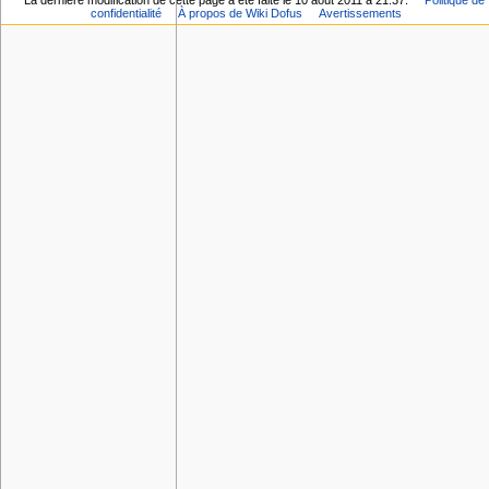
La dernière modification de cette page a été faite le 10 août 2011 à 21:37.
Politique de
confidentialité
À propos de Wiki Dofus
Avertissements