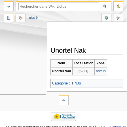
plus
Unortel Nak
Aller
Aller
Nom
Localisation
Zone
à
à
Unortel Nak
[5/-21]
Astrub
la
la
navigation
recherche
Catégorie
:
PNJs