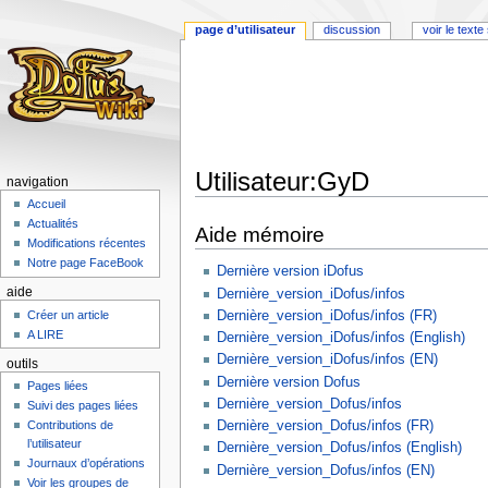
page d’utilisateur
discussion
voir le text
Utilisateur:GyD
navigation
Accueil
Aller
Aller
Actualités
Aide mémoire
à
à
Modifications récentes
la
la
Notre page FaceBook
Dernière version iDofus
navigation
recherche
aide
Dernière_version_iDofus/infos
Dernière_version_iDofus/infos (FR)
Créer un article
A LIRE
Dernière_version_iDofus/infos (English)
Dernière_version_iDofus/infos (EN)
outils
Dernière version Dofus
Pages liées
Dernière_version_Dofus/infos
Suivi des pages liées
Dernière_version_Dofus/infos (FR)
Contributions de
l’utilisateur
Dernière_version_Dofus/infos (English)
Journaux d’opérations
Dernière_version_Dofus/infos (EN)
Voir les groupes de