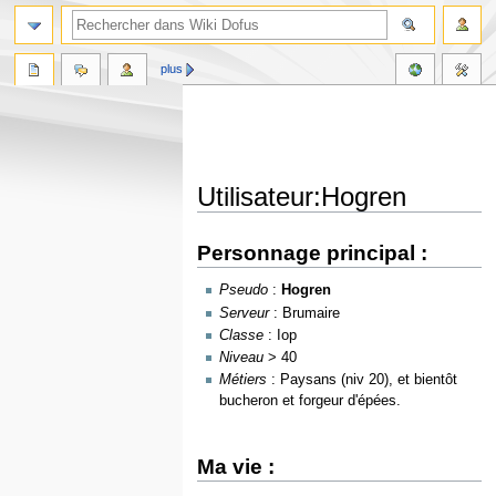
plus
Utilisateur:Hogren
Aller
Aller
Personnage principal :
à
à
la
la
Pseudo
:
Hogren
navigation
recherche
Serveur
: Brumaire
Classe
: Iop
Niveau
> 40
Métiers
: Paysans (niv 20), et bientôt
bucheron et forgeur d'épées.
Ma vie :