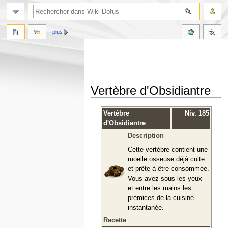
plus
Vertèbre d'Obsidiantre
Aller
Aller
Vertèbre
Niv. 185
à
à
d'Obsidiantre
la
la
Description
navigation
recherche
Cette vertèbre contient une
moelle osseuse déjà cuite
et prête à être consommée.
Vous avez sous les yeux
et entre les mains les
prémices de la cuisine
instantanée.
Recette