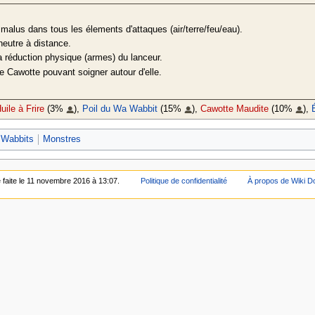
n malus dans tous les élements d'attaques (air/terre/feu/eau).
neutre à distance.
a réduction physique (armes) du lanceur.
 Cawotte pouvant soigner autour d'elle.
ile à Frire
(3%
),
Poil du Wa Wabbit
(15%
),
Cawotte Maudite
(10%
),
s Wabbits
Monstres
é faite le 11 novembre 2016 à 13:07.
Politique de confidentialité
À propos de Wiki D