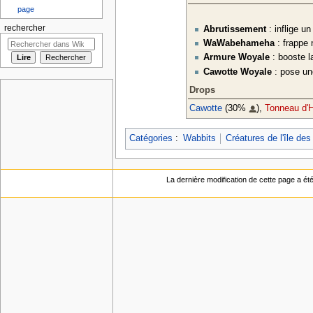
page
rechercher
Abrutissement
: inflige u
WaWabehameha
: frappe 
Armure Woyale
: booste l
Cawotte Woyale
: pose une
Drops
Cawotte
(30%
),
Tonneau d'Hu
Catégories
:
Wabbits
Créatures de l'île de
La dernière modification de cette page a ét