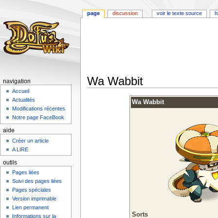
page
discussion
voir le texte source
h
Wa Wabbit
navigation
Accueil
Aller
Aller
Actualités
Wa Wabbit
à
à
Modifications récentes
la
la
Notre page FaceBook
navigation
recherche
aide
Créer un article
A LIRE
outils
Pages liées
Suivi des pages liées
Pages spéciales
Version imprimable
Lien permanent
Sorts
Informations sur la