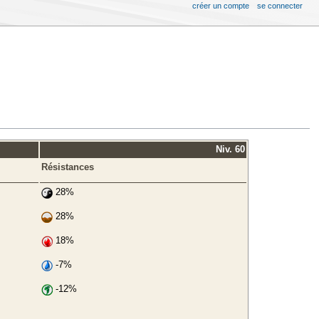
créer un compte
se connecter
Niv. 60
Résistances
28%
28%
18%
-7%
-12%