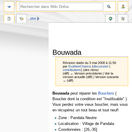
plus
Bouwada
Révision datée du 3 mai 2008 à 11:56
par
EvaNeeChance
(
discussion
|
contributions
)
(des riens)
(diff) ← Version précédente | Voir la
version actuelle (diff) | Version suivante
→ (diff)
Aller
Aller
Bouwada
peut réparer les
Boucliers
(
à
à
Bouclier dont la condition est "Inutilisable" ).
la
la
Vous perdez votre vieux bouclier, mais vous
navigation
recherche
en récupérez un tout beau et tout neuf!
Zone : Pandala Neutre
Localisation : Village de Pandala
Coordonnées : [26,-35]