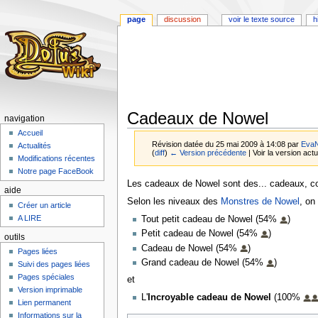
page
discussion
voir le texte source
h
Cadeaux de Nowel
navigation
Accueil
Révision datée du 25 mai 2009 à 14:08 par
Eva
Actualités
(
diff
)
← Version précédente
| Voir la version actu
Modifications récentes
Notre page FaceBook
Aller
Aller
Les cadeaux de Nowel sont des... cadeaux, co
aide
à
à
Selon les niveaux des
Monstres de Nowel
, on
Créer un article
la
la
A LIRE
Tout petit cadeau de Nowel (54%
)
navigation
recherche
Petit cadeau de Nowel (54%
)
outils
Cadeau de Nowel (54%
)
Pages liées
Grand cadeau de Nowel (54%
)
Suivi des pages liées
Pages spéciales
et
Version imprimable
L'
Incroyable cadeau de Nowel
(100%
Lien permanent
Informations sur la