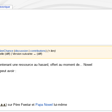
istorique
NeeChance
(
discussion
|
contributions
)
(+ lien)
elle (diff) | Version suivante → (diff)
ntenant une ressource au hasard, offert au moment de... Nowel
 peut avoir :
) sur Père Fwetar et
Papa Nowel
lui-même