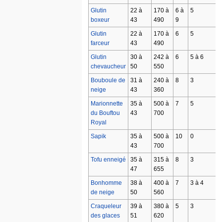
Glutin
22 à
170 à
6 à
5
boxeur
43
490
9
Glutin
22 à
170 à
6
5
farceur
43
490
Glutin
30 à
242 à
6
5 à 6
chevaucheur
50
550
Bouboule de
31 à
240 à
8
3
neige
43
360
Marionnette
35 à
500 à
7
5
du Bouftou
43
700
Royal
Sapik
35 à
500 à
10
0
43
700
Tofu enneigé
35 à
315 à
8
3
47
655
Bonhomme
38 à
400 à
7
3 à 4
de neige
50
560
Craqueleur
39 à
380 à
5
3
des glaces
51
620