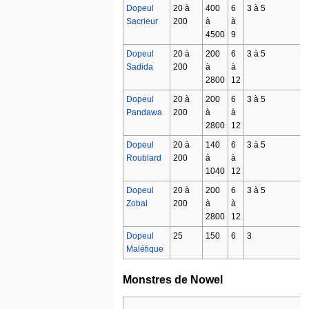
Dopeul
20 à
400
6
3 à 5
Sacrieur
200
à
à
4500
9
Dopeul
20 à
200
6
3 à 5
Sadida
200
à
à
2800
12
Dopeul
20 à
200
6
3 à 5
Pandawa
200
à
à
2800
12
Dopeul
20 à
140
6
3 à 5
Roublard
200
à
à
1040
12
Dopeul
20 à
200
6
3 à 5
Zobal
200
à
à
2800
12
Dopeul
25
150
6
3
Maléfique
Monstres de Nowel