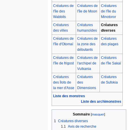
Créatures de
Créatures de
Créatures
l'île des
l'île de Moon
de l'île du
Wabbits
Minotoror
Créatures
Créatures
Créatures
des villes
humanoïdes
diverses
Créatures de
Créatures de
Créatures
l'île d'Otomaï
la zone des
des plages
débutants
Créatures de
Créatures de
Créatures
l'île de frigost
l'archipel de
de l'île Sakaï
Vulkania
Créatures
Créatures
Créatures
des îlots de
des
de Sufokia
la mer d'Asse
Dimensions
Liste des monstres
Liste des archimonstres
Sommaire
1
Créatures diverses
1.1
Avis de recherche