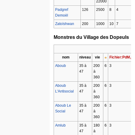
22000
Padgref
126
2500
8
4
Demoël
Zatoïshwan
200
1000
10
7
Monstres du Village des Dopeuls
nom
niveau
vie
Fichier:PdM.jp
Aboub
35 à
200
6
3
47
à
360
Aboub
35 à
200
6
3
L'Antisocial
47
à
360
Aboub Le
35 à
200
6
3
Social
47
à
360
Amlub
35 à
180
6
3
47
à