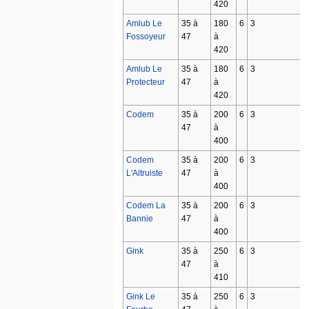
420
Amlub Le
35 à
180
6
3
Fossoyeur
47
à
420
Amlub Le
35 à
180
6
3
Protecteur
47
à
420
Codem
35 à
200
6
3
47
à
400
Codem
35 à
200
6
3
L'Altruiste
47
à
400
Codem La
35 à
200
6
3
Bannie
47
à
400
Gink
35 à
250
6
3
47
à
410
Gink Le
35 à
250
6
3