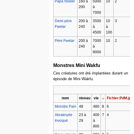
Papa Nowel
160 à
5000
10
2
200
à
7000
Demi père
200 à
3500
10
3
Fwetar
240
à
à
4500
100
Père Fwetar
200 à
7000
10
2
240
à
9000
Monstres Mini Wakfu
Ces créatures ont été implantées durant un
épisode de Mini Wakfu.
nom
niveau
vie
Fichier:PdM.jpg
Monstre Pain
48
480
8
6
Abraknyde
23 à
400
7
4
Invoqué
29
à
800