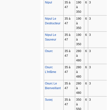
Nipul
35 à
190
6
3
47
à
350
Nipul Le
35 à
190
6
3
Destructeur
47
à
350
Nipul Le
35 à
190
6
3
Sauveur
47
à
350
Osurc
35 à
280
6
3
47
à
480
Osurc
35 à
280
6
3
L'Infâme
47
à
480
Osurc Le
35 à
280
6
3
Bienveillant
47
à
480
Susej
35 à
350
6
3
47
à
550