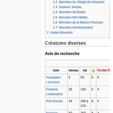
1.2
Monstres du Village des Dopeuls
1.3
Dopeuls Temple
1.4
Monstres de Nowel
1.5
Monstres Mini Wakfu
1.6
Monstres de la Maison Premium
1.7
Monstres d'entrainement
2
Autres Monstres
Créatures diverses
Avis de recherche
nom
niveau
vie
Fichier:Pd
Fouduglen
5
50
6
8
L'écureuil
Frakacia
20
140
6
4
Leukocytine
Rok Gnorok
24
190 à
8
4
270