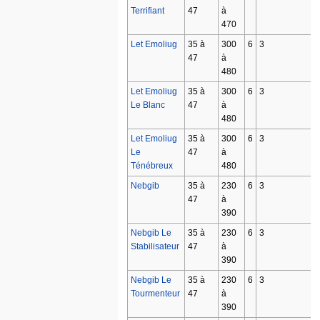
Terrifiant
47
à
470
Let Emoliug
35 à
300
6
3
47
à
480
Let Emoliug
35 à
300
6
3
Le Blanc
47
à
480
Let Emoliug
35 à
300
6
3
Le
47
à
Ténébreux
480
Nebgib
35 à
230
6
3
47
à
390
Nebgib Le
35 à
230
6
3
Stabilisateur
47
à
390
Nebgib Le
35 à
230
6
3
Tourmenteur
47
à
390