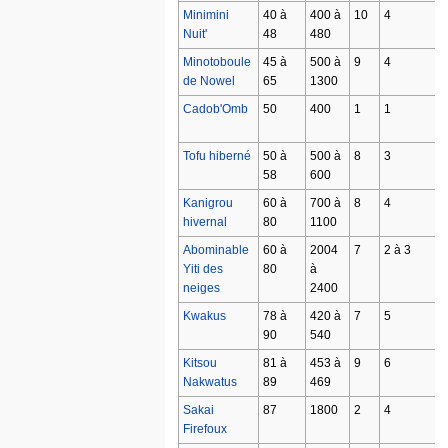
Minimini
40 à
400 à
10
4
Nuit'
48
480
Minotoboule
45 à
500 à
9
4
de Nowel
65
1300
Cadob'Omb
50
400
1
1
Tofu hiberné
50 à
500 à
8
3
58
600
Kanigrou
60 à
700 à
8
4
hivernal
80
1100
Abominable
60 à
2004
7
2 à 3
Yiti des
80
à
neiges
2400
Kwakus
78 à
420 à
7
5
90
540
Kitsou
81 à
453 à
9
6
Nakwatus
89
469
Sakai
87
1800
2
4
Firefoux