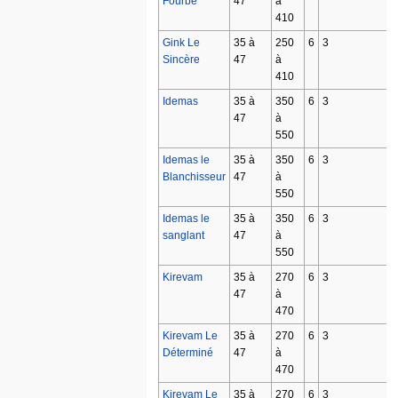
Fourbe
47
à
410
Gink Le
35 à
250
6
3
Sincère
47
à
410
Idemas
35 à
350
6
3
47
à
550
Idemas le
35 à
350
6
3
Blanchisseur
47
à
550
Idemas le
35 à
350
6
3
sanglant
47
à
550
Kirevam
35 à
270
6
3
47
à
470
Kirevam Le
35 à
270
6
3
Déterminé
47
à
470
Kirevam Le
35 à
270
6
3