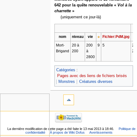
642 pour la quête renouvelable «
Vol à la
charrette
»
(uniquement ce jour-là)
nom
niveau
vie
Fichier:PdM.jpg
Mort-
20 à
200
9
5
2 
Brigand
200
à
2
2800
Catégories
:
Pages avec des liens de fichiers brisés
Monstres
Créatures diverses
La dernière modification de cette page a été faite le 13 mai 2013 à 18:46.
Politique de
confidentialité
À propos de Wiki Dofus
Avertissements