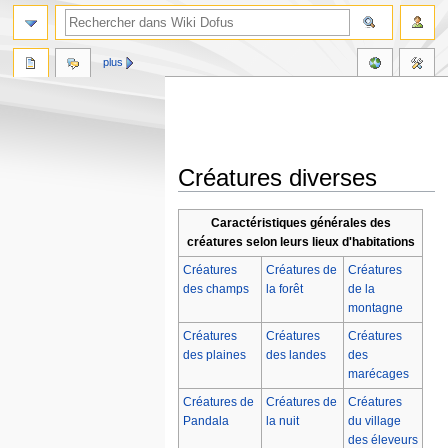
plus
Créatures diverses
Aller
Aller
Caractéristiques générales des
à
à
créatures selon leurs lieux d'habitations
la
la
Créatures
Créatures de
Créatures
navigation
recherche
des champs
la forêt
de la
montagne
Créatures
Créatures
Créatures
des plaines
des landes
des
marécages
Créatures de
Créatures de
Créatures
Pandala
la nuit
du village
des éleveurs