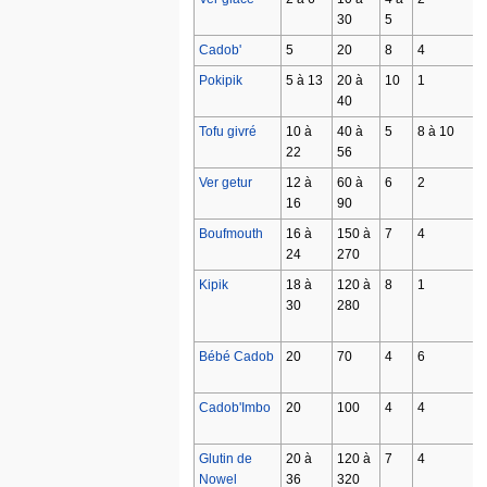
30
5
Cadob'
5
20
8
4
Pokipik
5 à 13
20 à
10
1
40
Tofu givré
10 à
40 à
5
8 à 10
22
56
Ver getur
12 à
60 à
6
2
16
90
Boufmouth
16 à
150 à
7
4
24
270
Kipik
18 à
120 à
8
1
30
280
Bébé Cadob
20
70
4
6
Cadob'Imbo
20
100
4
4
Glutin de
20 à
120 à
7
4
Nowel
36
320