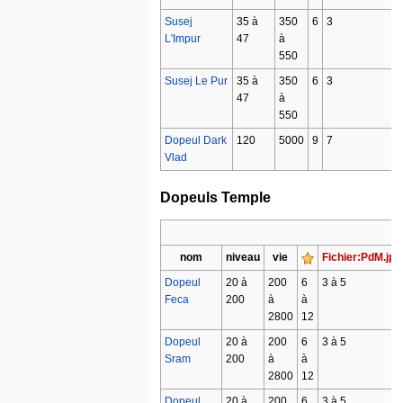
Susej
35 à
350
6
3
L'Impur
47
à
550
Susej Le Pur
35 à
350
6
3
47
à
550
Dopeul Dark
120
5000
9
7
Vlad
Dopeuls Temple
nom
niveau
vie
Fichier:PdM.jpg
Dopeul
20 à
200
6
3 à 5
Feca
200
à
à
2800
12
Dopeul
20 à
200
6
3 à 5
Sram
200
à
à
2800
12
Dopeul
20 à
200
6
3 à 5