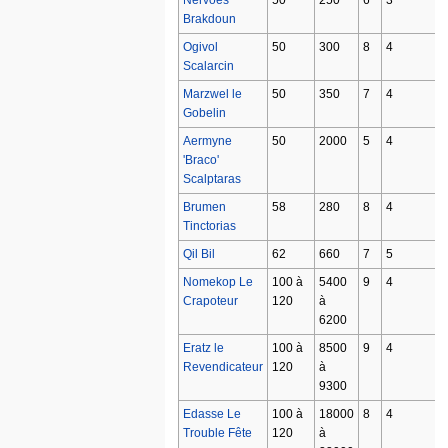
Nervoes
50
250
6
3
Brakdoun
Ogivol
50
300
8
4
Scalarcin
Marzwel le
50
350
7
4
Gobelin
Aermyne
50
2000
5
4
'Braco'
Scalptaras
Brumen
58
280
8
4
Tinctorias
Qil Bil
62
660
7
5
Nomekop Le
100 à
5400
9
4
Crapoteur
120
à
6200
Eratz le
100 à
8500
9
4
Revendicateur
120
à
9300
Edasse Le
100 à
18000
8
4
Trouble Fête
120
à