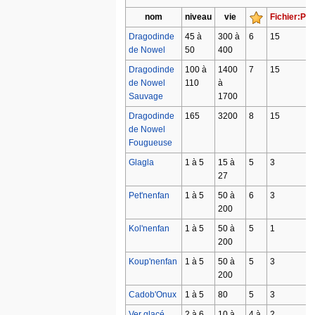
nom
niveau
vie
Fichier:Pd
Dragodinde
45 à
300 à
6
15
de Nowel
50
400
Dragodinde
100 à
1400
7
15
de Nowel
110
à
Sauvage
1700
Dragodinde
165
3200
8
15
de Nowel
Fougueuse
Glagla
1 à 5
15 à
5
3
27
Pet'nenfan
1 à 5
50 à
6
3
200
Kol'nenfan
1 à 5
50 à
5
1
200
Koup'nenfan
1 à 5
50 à
5
3
200
Cadob'Onux
1 à 5
80
5
3
Ver glacé
2 à 6
10 à
4 à
2