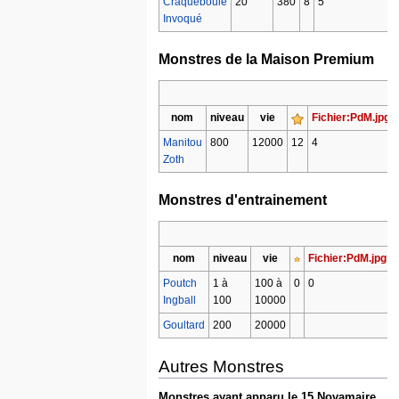
Craqueboule
20
380
8
5
Invoqué
Monstres de la Maison Premium
nom
niveau
vie
Fichier:PdM.jpg
Manitou
800
12000
12
4
Zoth
Monstres d'entrainement
nom
niveau
vie
Fichier:PdM.jpg
Poutch
1 à
100 à
0
0
Ingball
100
10000
Goultard
200
20000
Autres Monstres
Monstres ayant apparu le 15 Novamaire