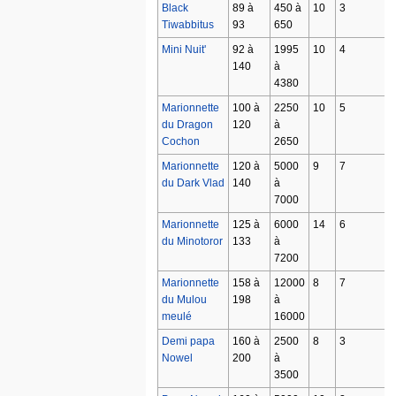
Black
89 à
450 à
10
3
Tiwabbitus
93
650
Mini Nuit'
92 à
1995
10
4
140
à
4380
Marionnette
100 à
2250
10
5
du Dragon
120
à
Cochon
2650
Marionnette
120 à
5000
9
7
du Dark Vlad
140
à
7000
Marionnette
125 à
6000
14
6
du Minotoror
133
à
7200
Marionnette
158 à
12000
8
7
du Mulou
198
à
meulé
16000
Demi papa
160 à
2500
8
3
Nowel
200
à
3500