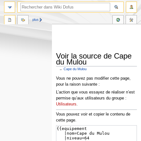
plus
Voir la source de Cape
du Mulou
←
Cape du Mulou
Aller
Aller
Vous ne pouvez pas modifier cette page,
à
à
pour la raison suivante :
la
la
L’action que vous essayez de réaliser n’est
navigation
recherche
permise qu’aux utilisateurs du groupe :
Utilisateurs
.
Vous pouvez voir et copier le contenu de
cette page.