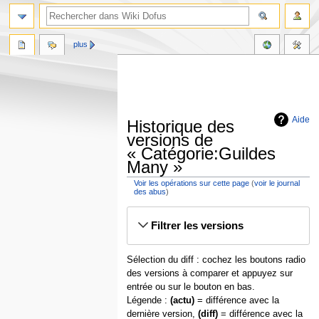
plus
Aide
Historique des
versions de
« Catégorie:Guildes
Many »
Voir les opérations sur cette page
(
voir le journal
des abus
)
Aller
Aller
Filtrer les versions
à
à
la
la
navigation
recherche
Sélection du diff : cochez les boutons radio
des versions à comparer et appuyez sur
entrée ou sur le bouton en bas.
Légende :
(actu)
= différence avec la
dernière version,
(diff)
= différence avec la