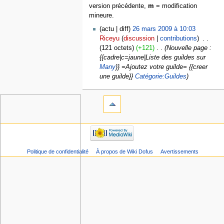
version précédente,
m
= modification
mineure.
actu
diff
26 mars 2009 à 10:03
Riceyu
discussion
contributions
‎
121 octets
+121
‎
Nouvelle page :
{{cadre|c=jaune|Liste des guildes sur
Many
}} =Ajoutez votre guilde= {{creer
une guilde}}
Catégorie:Guildes
Politique de confidentialité
À propos de Wiki Dofus
Avertissements