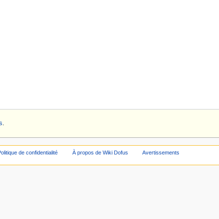
s
.
olitique de confidentialité
À propos de Wiki Dofus
Avertissements