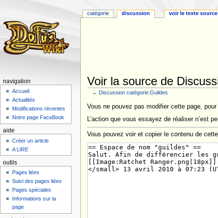
catégorie
discussion
voir le texte source
Voir la source de Discuss
navigation
Accueil
←
Discussion catégorie:Guildes
Actualités
Aller
Aller
Vous ne pouvez pas modifier cette page, pour l
Modifications récentes
à
à
Notre page FaceBook
L’action que vous essayez de réaliser n’est pe
la
la
aide
navigation
recherche
Vous pouvez voir et copier le contenu de cett
Créer un article
A LIRE
outils
Pages liées
Suivi des pages liées
Pages spéciales
Informations sur la
page