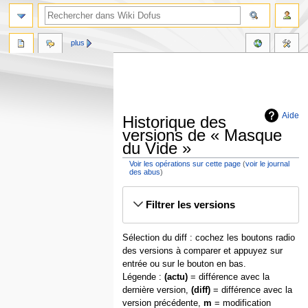
plus
Aide
Historique des
versions de « Masque
du Vide »
Voir les opérations sur cette page
(
voir le journal
des abus
)
Aller
Aller
Filtrer les versions
à
à
la
la
navigation
recherche
Sélection du diff : cochez les boutons radio
des versions à comparer et appuyez sur
entrée ou sur le bouton en bas.
Légende :
(actu)
= différence avec la
dernière version,
(diff)
= différence avec la
version précédente,
m
= modification