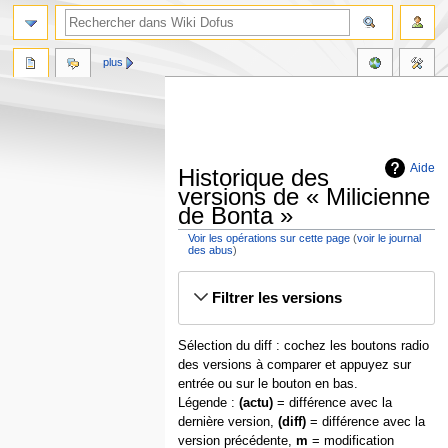
plus
Aide
Historique des
versions de « Milicienne
de Bonta »
Voir les opérations sur cette page
(
voir le journal
des abus
)
Aller
Aller
Filtrer les versions
à
à
la
la
navigation
recherche
Sélection du diff : cochez les boutons radio
des versions à comparer et appuyez sur
entrée ou sur le bouton en bas.
Légende :
(actu)
= différence avec la
dernière version,
(diff)
= différence avec la
version précédente,
m
= modification