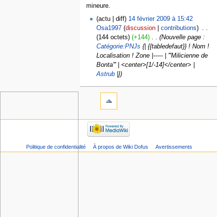
mineure.
actu
diff
14 février 2009 à 15:42
Osa1997
discussion
contributions
‎
144 octets
+144
‎
Nouvelle page :
Catégorie:PNJs
{| {{tabledefaut}} ! Nom !
Localisation ! Zone |----- | '''Milicienne de
Bonta''' | <center>[1/-14]</center> |
Astrub
|}
Politique de confidentialité
À propos de Wiki Dofus
Avertissements