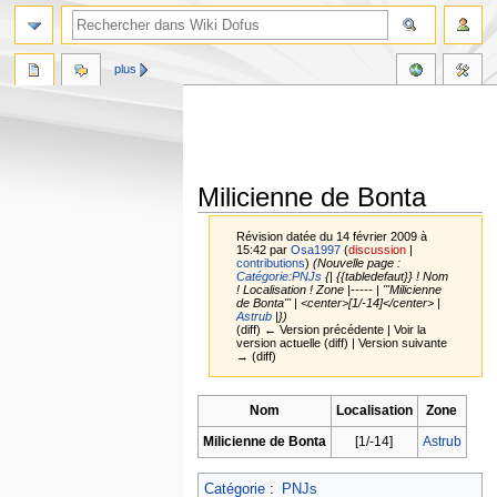
plus
Milicienne de Bonta
Révision datée du 14 février 2009 à
15:42 par
Osa1997
(
discussion
|
contributions
)
(Nouvelle page :
Catégorie:PNJs
{| {{tabledefaut}} ! Nom
! Localisation ! Zone |----- | '''Milicienne
de Bonta''' | <center>[1/-14]</center> |
Astrub
|})
(diff) ← Version précédente | Voir la
version actuelle (diff) | Version suivante
→ (diff)
Aller
Aller
Nom
Localisation
Zone
à
à
Milicienne de Bonta
[1/-14]
Astrub
la
la
navigation
recherche
Catégorie
:
PNJs