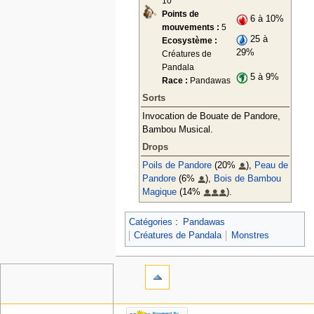
10
Points de
6 à 10%
mouvements :
5
25 à
Ecosystème :
29%
Créatures de
Pandala
5 à 9%
Race :
Pandawas
Sorts
Invocation de Bouate de Pandore,
Bambou Musical.
Drops
Poils de Pandore
(20%
),
Peau de
Pandore
(6%
),
Bois de Bambou
Magique
(14%
).
Catégories
:
Pandawas
Créatures de Pandala
Monstres