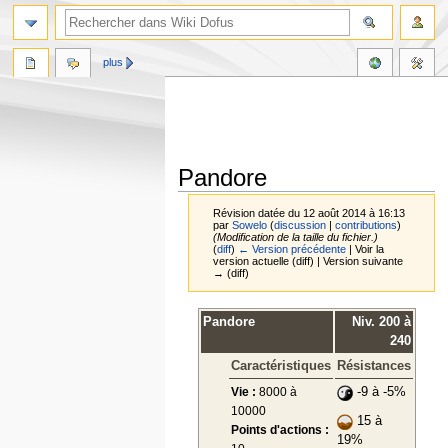
plus
Pandore
Révision datée du 12 août 2014 à 16:13
par
Sowelo
(
discussion
|
contributions
)
(Modification de la taille du fichier.)
(
diff
)
← Version précédente
| Voir la
version actuelle (diff) | Version suivante
→ (diff)
Aller
Aller
Pandore
Niv. 200 à
à
à
240
la
la
Caractéristiques
Résistances
navigation
recherche
Vie :
8000 à
-9 à -5%
10000
15 à
Points d'actions :
19%