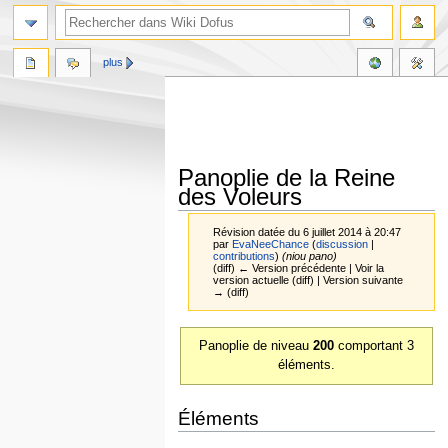
plus
Panoplie de la Reine
des Voleurs
Révision datée du 6 juillet 2014 à 20:47
par
EvaNeeChance
(
discussion
|
contributions
)
(niou pano)
(diff) ← Version précédente | Voir la
version actuelle (diff) | Version suivante
→ (diff)
Aller
Aller
Panoplie de niveau
200
comportant 3
à
à
éléments.
la
la
navigation
recherche
Éléments