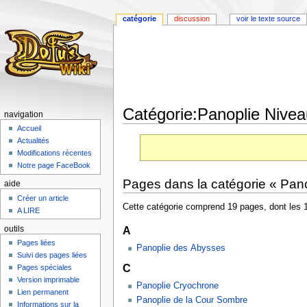
catégorie
discussion
voir le texte source
Catégorie:Panoplie Nive
navigation
Accueil
Aller
Aller
Actualités
à
à
Modifications récentes
la
la
Notre page FaceBook
navigation
recherche
Pages dans la catégorie « Pan
aide
Créer un article
Cette catégorie comprend 19 pages, dont les 
A LIRE
A
outils
Pages liées
Panoplie des Abysses
Suivi des pages liées
C
Pages spéciales
Version imprimable
Panoplie Cryochrone
Lien permanent
Panoplie de la Cour Sombre
Informations sur la