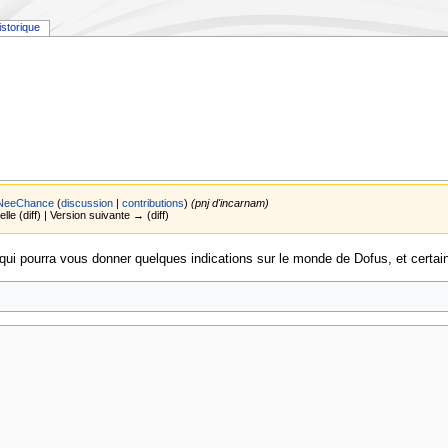
istorique
NeeChance
(
discussion
|
contributions
)
(pnj d'incarnam)
lle (diff) | Version suivante → (diff)
 qui pourra vous donner quelques indications sur le monde de Dofus, et certai