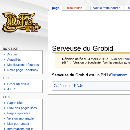
page
discussion
voir le texte source
h
Serveuse du Grobid
navigation
Accueil
Révision datée du 4 mars 2011 à 16:40 par
Eva
Actualités
(diff) ← Version précédente | Voir la version actue
Modifications récentes
Notre page FaceBook
Aller
Aller
Serveuse du Grobid
est un PNJ d'
Incarnam
,
aide
à
à
Créer un article
la
la
Catégorie
:
PNJs
A LIRE
navigation
recherche
outils
Pages liées
Suivi des pages liées
Pages spéciales
Version imprimable
Lien permanent
Informations sur la