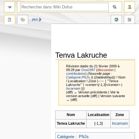
plus
Tenva Lakruche
Révision datée du 21 février 2009 à
09:28 par
Osa1997
(
discussion
|
contributions
)
(Nouvelle page :
Catégorie:PNJs
{| {{tabledefaut}} ! Nom
! Localisation ! Zone |----- | '''Tenva
Lakruche''' | <center>[-1,3]</center> |
Incarnam
|})
(diff) ← Version précédente | Voir la
version actuelle (diff) | Version suivante
→ (diff)
Aller
Aller
Nom
Localisation
Zone
à
à
Tenva Lakruche
[-1,3]
Incarnam
la
la
navigation
recherche
Catégorie
:
PNJs