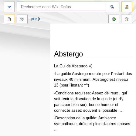
plus
Abstergo
Aller
Aller
La Guilde Abstergo =)
à
à
-La guilde Abstergo recrute pour l'instant des
la
la
niveaux 40 minimum. Abstergo est niveau
navigation
recherche
13 (pour l'instant ^^)
-Conditions requises: Assez délireux , qui
sait tenir la discution de la guilde (et d'y
participer bien sur), bonne humeur et
connecté assez souvent si possible ...
-Description de la guilde: Ambiance
sympathique, drôle et plein d'autres choses
...