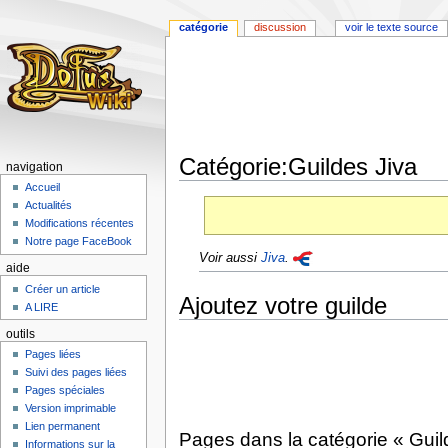
catégorie
discussion
voir le texte source
Catégorie:Guildes Jiva
navigation
Accueil
Aller
Aller
Actualités
à
à
Modifications récentes
la
la
Notre page FaceBook
Voir aussi
Jiva
.
navigation
recherche
aide
Créer un article
Ajoutez votre guilde
A LIRE
outils
Pages liées
Suivi des pages liées
Pages spéciales
Version imprimable
Lien permanent
Pages dans la catégorie « Guil
Informations sur la