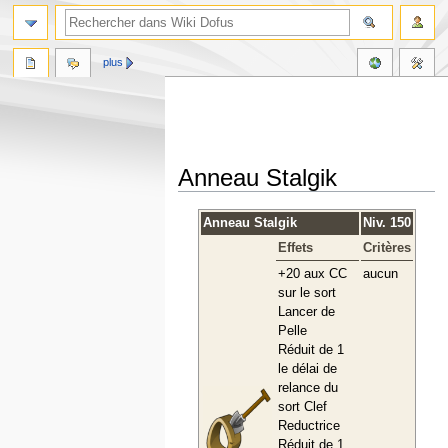
plus
Anneau Stalgik
Aller
Aller
Anneau Stalgik
Niv. 150
à
à
Effets
Critères
la
la
navigation
recherche
+20 aux CC
aucun
sur le sort
Lancer de
Pelle
Réduit de 1
le délai de
relance du
sort Clef
Reductrice
Réduit de 1