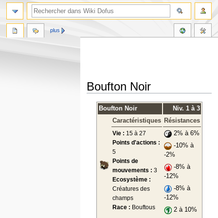
plus
Boufton Noir
Aller
Aller
Boufton Noir
Niv. 1 à 3
à
à
Caractéristiques
Résistances
la
la
navigation
recherche
Vie :
15 à 27
2% à 6%
Points d'actions :
-10% à
5
-2%
Points de
-8% à
mouvements :
3
-12%
Ecosystème :
-8% à
Créatures des
-12%
champs
Race :
Bouftous
2 à 10%