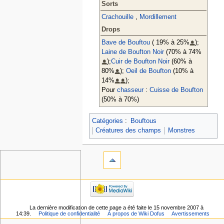
Sorts
Crachouille
,
Mordillement
Drops
Bave de Bouftou
( 19% à 25%
);
Laine de Boufton Noir
(70% à 74%
);
Cuir de Boufton Noir
(60% à
80%
);
Oeil de Boufton
(10% à
14%
);
Pour
chasseur
:
Cuisse de Boufton
(50% à 70%)
Catégories
:
Bouftous
Créatures des champs
Monstres
La dernière modification de cette page a été faite le 15 novembre 2007 à
14:39.
Politique de confidentialité
À propos de Wiki Dofus
Avertissements