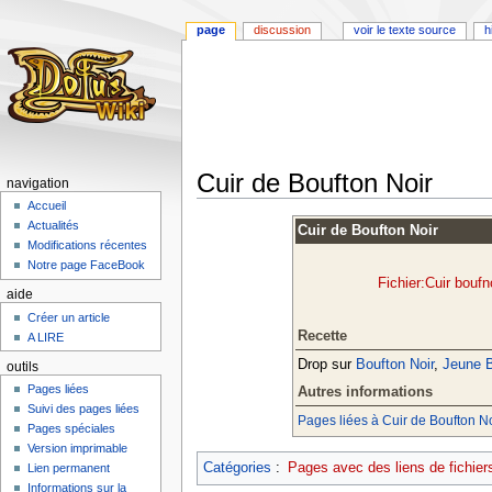
page
discussion
voir le texte source
h
Cuir de Boufton Noir
navigation
Accueil
Aller
Aller
Actualités
Cuir de Boufton Noir
à
à
Modifications récentes
la
la
Notre page FaceBook
Fichier:Cuir boufn
navigation
recherche
aide
Créer un article
Recette
A LIRE
Drop sur
Boufton Noir
,
Jeune B
outils
Pages liées
Autres informations
Suivi des pages liées
Pages liées à Cuir de Boufton No
Pages spéciales
Version imprimable
Catégories
:
Pages avec des liens de fichier
Lien permanent
Informations sur la