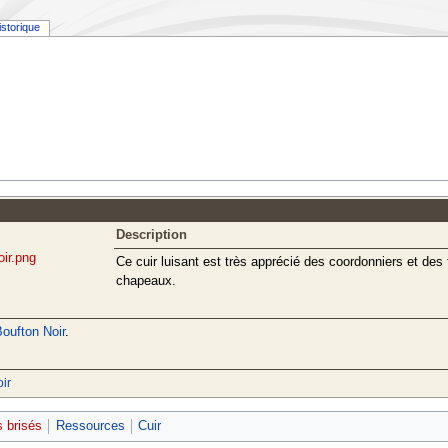
istorique
Description
oir.png
Ce cuir luisant est très apprécié des coordonniers et des t
chapeaux.
oufton Noir
.
ir
s brisés
Ressources
Cuir