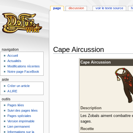
page
discussion
voir le texte source
h
Cape Aircussion
navigation
Accueil
Aller
Aller
Actualités
Cape Aircussion
à
à
Modifications récentes
la
la
Notre page FaceBook
navigation
recherche
aide
Créer un article
A LIRE
outils
Pages liées
Description
Suivi des pages liées
Les Zobals aiment combattre en
Pages spéciales
sages.
Version imprimable
Lien permanent
Recette
Informations sur la